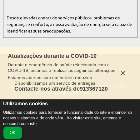
Desde elevadas contas de serviços públicos, problemas de
segurança e conforto, a nossa avaliação de energia será capaz de
identificar as suas preocupações.
Atualizações durante a COVID-19
Durante a emergência de saúde relacionada com a
COVID-19, estamos a realizar as seguintes alterações:
Estamos abertos com um horário reduzido.
Disponibilizamos um serviço de entregas.
VENTURA RODRIGUES ALVES,
Rua conselheiro Lobato 173 1dto ,
Contacte-nos através de913367120
Braga, Minho 4705-089
Telefone:
+351913367120
| E-mail:
venturarodriguesalves@gmail.com
|
Utilizamos cookies
Horário de funcionamento: Seg-Sáb 09:00 AM para 6:00 PM
Utilizamos cookies para fornecer a funcionalidade do site e entender os 
nossos visitantes e de onde vêm.  Ao visitar este site, entende e 
concorda com isto.
OK