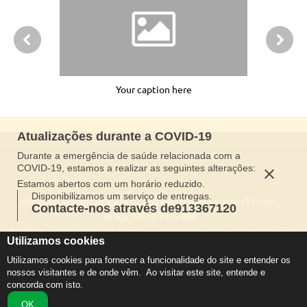
Your caption here
Atualizações durante a COVID-19
Durante a emergência de saúde relacionada com a
COVID-19, estamos a realizar as seguintes alterações:
Estamos abertos com um horário reduzido.
Disponibilizamos um serviço de entregas.
VENTURA RODRIGUES ALVES,
Rua conselheiro Lobato 173 1dto ,
Contacte-nos através de913367120
Braga, Minho 4705-089
Telefone:
+351913367120
| E-mail:
venturarodriguesalves@gmail.com
|
Utilizamos cookies
Horário de funcionamento: Seg-Sáb 09:00 AM para 6:00 PM
Utilizamos cookies para fornecer a funcionalidade do site e entender os 
nossos visitantes e de onde vêm.  Ao visitar este site, entende e 
concorda com isto.
OK